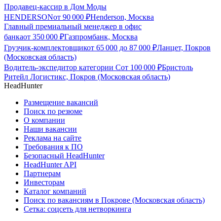
Продавец-кассир в Дом Моды
HENDERSON
от
90 000
₽
Henderson, Москва
Главный премиальный менеджер в офис
банка
от
350 000
₽
Газпромбанк, Москва
Грузчик-комплектовщик
от
65 000
до
87 000
₽
Ланцет, Покров
(Московская область)
Водитель-экспедитор категории С
от
100 000
₽
Бристоль
Ритейл Логистикс, Покров (Московская область)
HeadHunter
Размещение вакансий
Поиск по резюме
О компании
Наши вакансии
Реклама на сайте
Требования к ПО
Безопасный HeadHunter
HeadHunter API
Партнерам
Инвесторам
Каталог компаний
Поиск по вакансиям в Покрове (Московская область)
Сетка: соцсеть для нетворкинга