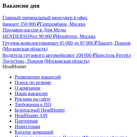
Вакансии дня
Главный премиальный менеджер в офис
банка
от
350 000
₽
Газпромбанк, Москва
Продавец-кассир в Дом Моды
HENDERSON
от
90 000
₽
Henderson, Москва
Грузчик-комплектовщик
от
65 000
до
87 000
₽
Ланцет, Покров
(Московская область)
Водитель грузового автомобиля
от
100 000
₽
Бристоль Ритейл
Логистикс, Покров (Московская область)
HeadHunter
Размещение вакансий
Поиск по резюме
О компании
Наши вакансии
Реклама на сайте
Требования к ПО
Безопасный HeadHunter
HeadHunter API
Партнерам
Инвесторам
Каталог компаний