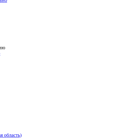
евно
ю
я область)